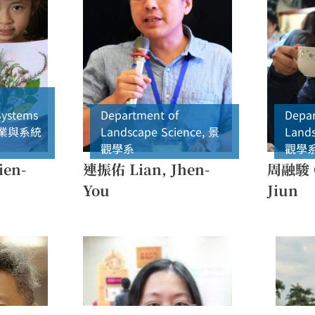
Systems
Department of
Depar
業與系統
Landscape Science
,
景
Lands
觀學系
觀學
ien-
連振佑 Lian, Jhen-
周融駿 C
You
Jiun