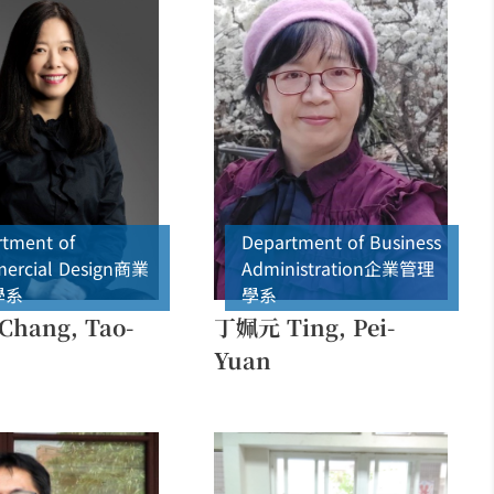
tment of
Department of Business
rcial Design
商業
Administration
企業管理
學系
學系
hang, Tao-
丁姵元 Ting, Pei-
Yuan