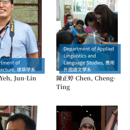
Department of Applied
Linguistics and
tment of
Language Studies
,
應用
tecture
,
建築學系
外國語文學系
eh, Jun-Lin
陳正婷 Chen, Cheng-
Ting