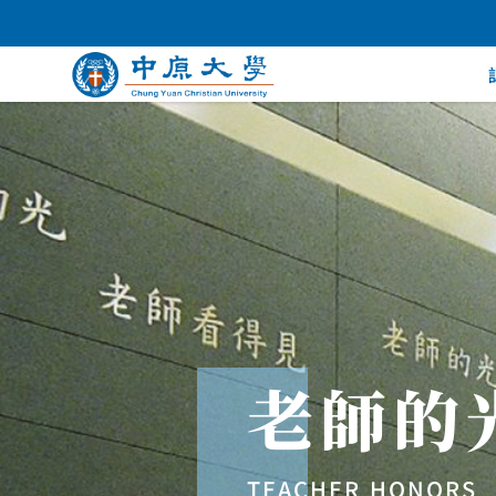
老師的
TEACHER HONORS