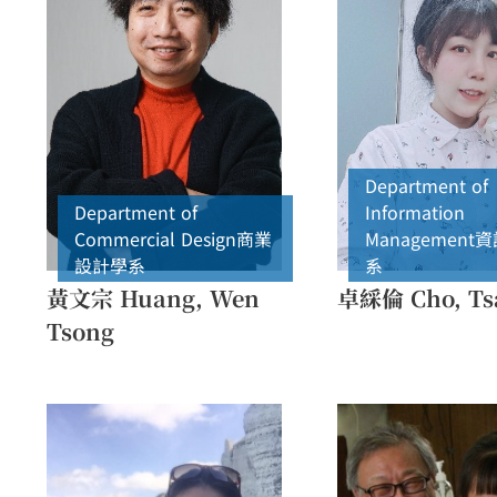
Department of
Department of
Information
Commercial Design
商業
Management
資
設計學系
系
黃文宗 Huang, Wen
卓綵倫 Cho, Ts
Tsong