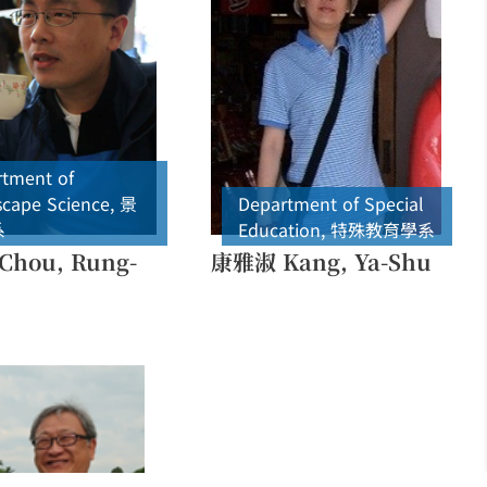
tment of
cape Science
,
景
Department of Special
系
Education
,
特殊教育學系
hou, Rung-
康雅淑 Kang, Ya-Shu