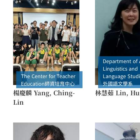
Department of 
Linguistics and
The Center for Teacher
Language Studi
Education
師資培育中心
外國語文學系
楊慶麟 Yang, Ching-
林慧茹 Lin, Hui
Lin