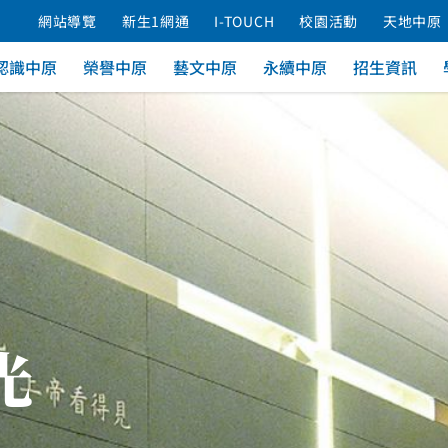
網站導覽
新生1網通
I-TOUCH
校園活動
天地中原
認識中原
榮譽中原
藝文中原
永續中原
招生資訊
光