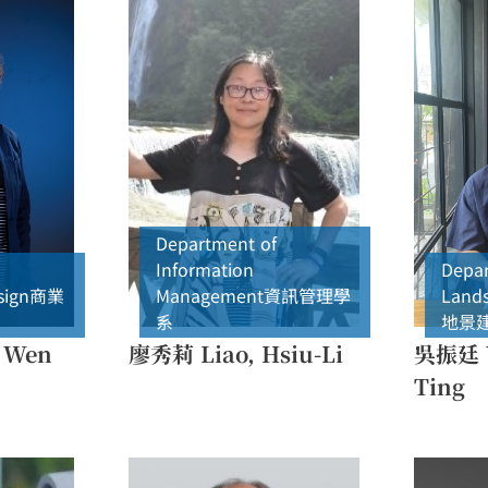
Department of
Information
Depar
sign
商業
Management
資訊管理學
Lands
系
地景
 Wen
廖秀莉 Liao, Hsiu-Li
吳振廷 W
Ting