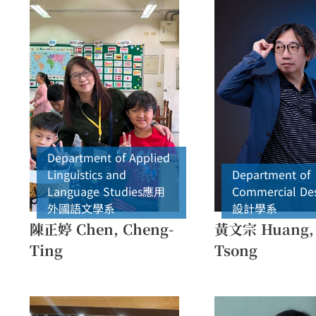
Department of Applied
Linguistics and
Department of
Language Studies
應用
Commercial De
外國語文學系
設計學系
陳正婷 Chen, Cheng-
黃文宗 Huang,
Ting
Tsong