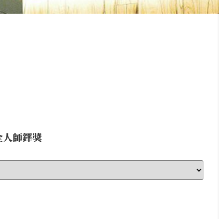
全人師鐸獎