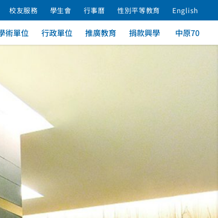
校友服務
學生會
行事曆
性別平等教育
English
學術單位
行政單位
推廣教育
捐款興學
中原70