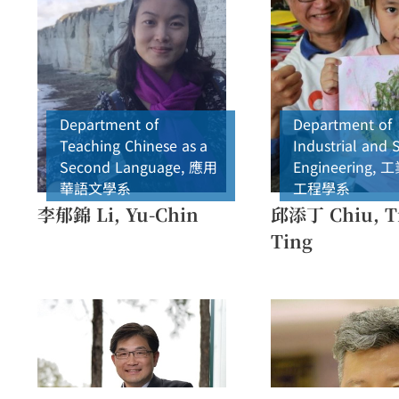
Department of
Department of
Teaching Chinese as a
Industrial and 
Second Language
,
應用
Engineering
,
工
華語文學系
工程學系
李郁錦 Li, Yu-Chin
邱添丁 Chiu, T
Ting