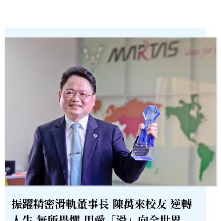
振躍精密滑軌董事長 陳萬來校友 逆轉
人生 無所畏懼 用愛「滑」向全世界