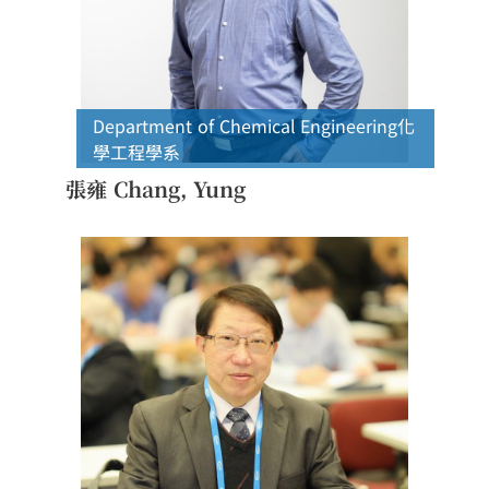
Department of Chemical Engineering
化
學工程學系
張雍 Chang, Yung