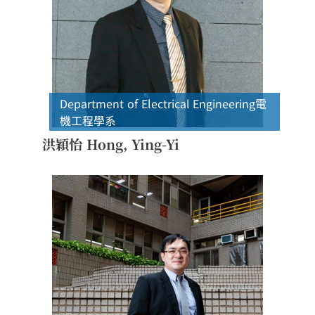
Department of Electrical Engineering
電
機工程學系
洪穎怡 Hong, Ying-Yi