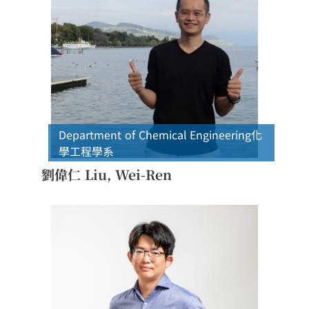
Department of Chemical Engineering
化
學工程學系
劉偉仁 Liu, Wei-Ren