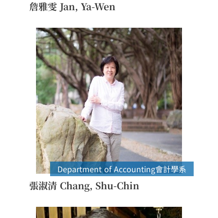
詹雅雯 Jan, Ya-Wen
Department of Accounting
會計學系
張淑清 Chang, Shu-Chin