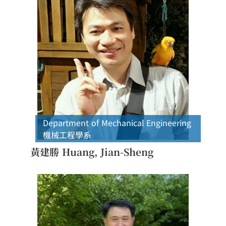
Department of Mechanical Engineering
機械工程學系
黃建勝 Huang, Jian-Sheng