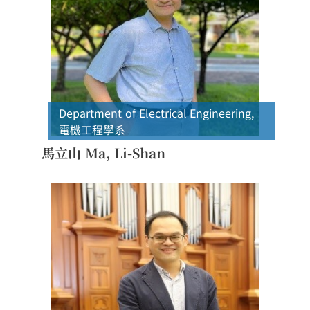
Department of Electrical Engineering
,
電機工程學系
馬立山 Ma, Li-Shan