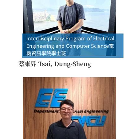
Interdisciplinary Program of Electrical
Engineering and Computer Science
電
機資訊學院學士班
蔡東昇 Tsai, Dung-Sheng