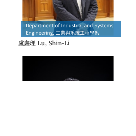
Department of Industrial and Systems
Engineering
,
工業與系統工程學系
盧鑫理 Lu, Shin-Li