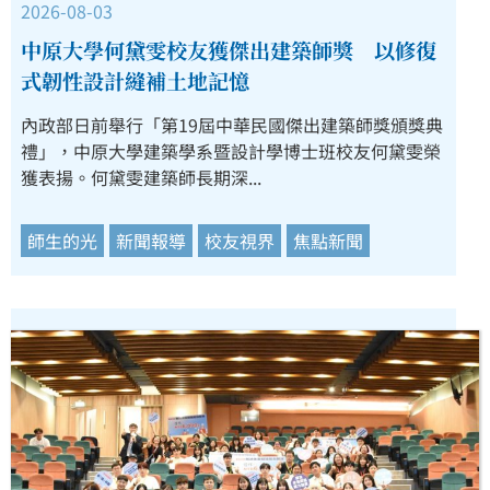
2026-08-03
中原大學何黛雯校友獲傑出建築師獎 以修復
式韌性設計縫補土地記憶
內政部日前舉行「第19屆中華民國傑出建築師獎頒獎典
禮」，中原大學建築學系暨設計學博士班校友何黛雯榮
獲表揚。何黛雯建築師長期深...
師生的光
新聞報導
校友視界
焦點新聞