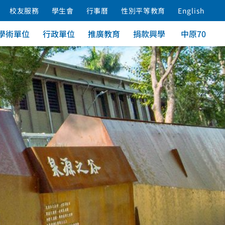
校友服務
學生會
行事曆
性別平等教育
English
學術單位
行政單位
推廣教育
捐款興學
中原70