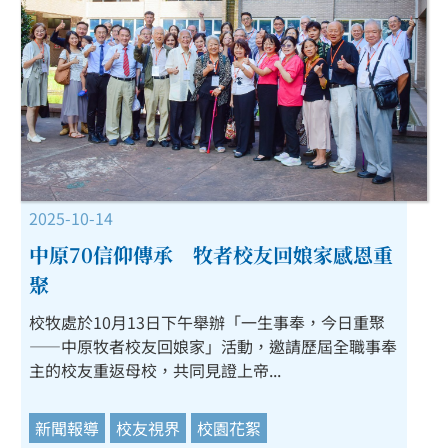
2025-10-14
中原70信仰傳承 牧者校友回娘家感恩重
聚
校牧處於10月13日下午舉辦「一生事奉，今日重聚
——中原牧者校友回娘家」活動，邀請歷屆全職事奉
主的校友重返母校，共同見證上帝...
新聞報導
校友視界
校園花絮