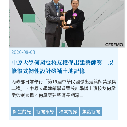
2026-08-03
中原大學何黛雯校友獲傑出建築師獎 以
修復式韌性設計縫補土地記憶
內政部日前舉行「第19屆中華民國傑出建築師獎頒獎
典禮」，中原大學建築學系暨設計學博士班校友何黛
雯榮獲表揚。何黛雯建築師長期深...
師生的光
新聞報導
校友視界
焦點新聞