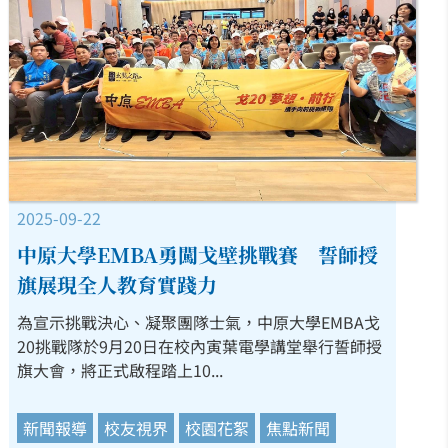
2025-09-22
中原大學EMBA勇闖戈壁挑戰賽 誓師授
旗展現全人教育實踐力
為宣示挑戰決心、凝聚團隊士氣，中原大學EMBA戈
20挑戰隊於9月20日在校內寅葉電學講堂舉行誓師授
旗大會，將正式啟程踏上10...
新聞報導
校友視界
校園花絮
焦點新聞