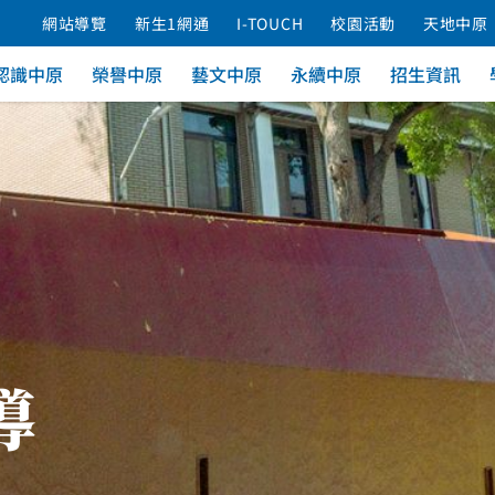
網站導覽
新生1網通
I-TOUCH
校園活動
天地中原
認識中原
榮譽中原
藝文中原
永續中原
招生資訊
導