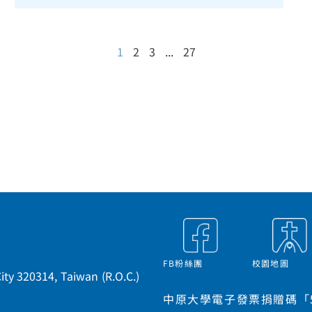
1
2
3
...
27
FB粉絲團
校園地圖
ty 320314, Taiwan (R.O.C.)
中原大學電子發票捐贈碼「5