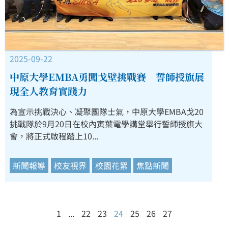
2025-09-22
中原大學EMBA勇闖戈壁挑戰賽 誓師授旗展
現全人教育實踐力
為宣示挑戰決心、凝聚團隊士氣，中原大學EMBA戈20
挑戰隊於9月20日在校內寅葉電學講堂舉行誓師授旗大
會，將正式啟程踏上10...
新聞報導
校友視界
校園花絮
焦點新聞
1
...
22
23
24
25
26
27