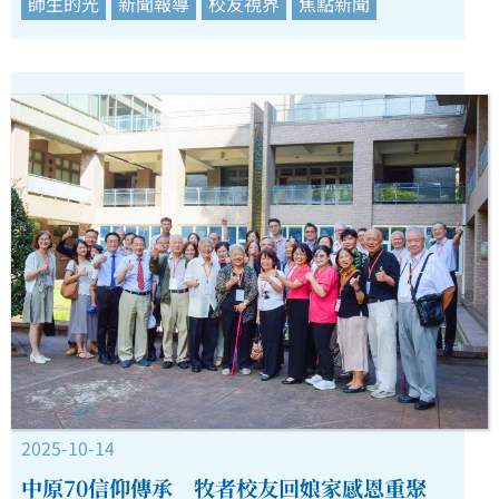
師生的光
新聞報導
校友視界
焦點新聞
2025-10-14
中原70信仰傳承 牧者校友回娘家感恩重聚