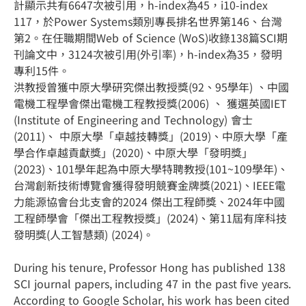
計顯示共有6647次被引用，h-index為45，i10-index
117，於Power Systems類別專長排名世界第146、台灣
第2。在任職期間Web of Science (WoS)收錄138篇SCI期
刊論文中，3124次被引用(外引率)，h-index為35，發明
專利15件。
洪教授曾獲中原大學研究傑出教授獎(92、95學年) 、中國
電機工程學會傑出電機工程教授獎(2006) 、 獲選英國IET
(Institute of Engineering and Technology) 會士
(2011)、 中原大學「卓越技轉獎」(2019)、中原大學「產
學合作卓越貢獻獎」(2020)、中原大學「發明獎」
(2023)、101學年起為中原大學特聘教授(101~109學年)、
台灣創新技術博覽會獲得發明競賽金牌獎(2021)、IEEE電
力能源協會台北支會的2024 傑出工程師獎、2024年中國
工程師學會「傑出工程教授獎」(2024)、第11屆有庠科技
發明獎(人工智慧類) (2024)。
During his tenure, Professor Hong has published 138
SCI journal papers, including 47 in the past five years.
According to Google Scholar, his work has been cited