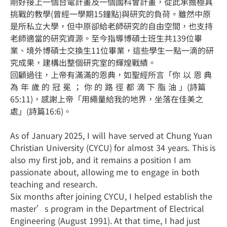
剛好接上一個台電計畫及一個國科會計畫，從此承擔極具
挑戰的教學(曾經一學期15鐘點)與研究的負荷。雖然中原
是所私立大學，但中原卻給老師研究的自由空間，也支持
老師適當的研究資源。至今指導博碩士班生共139位畢
業、境外博碩士交換生11位畢業，這些學生一點一滴的研
究成果，建構出整個研究室的輝煌戰績。
回顧過往，上帝有滿滿的恩典，如聖經所言「你 以 恩 典
為 年 歲 的 冠 冕 ； 你 的 路 徑 都 滴 下 脂 油 」(詩篇
65:11)，感謝上帝「用繩量給我的地界，坐落在佳美之
處」(詩篇16:6)。
As of January 2025, I will have served at Chung Yuan
Christian University (CYCU) for almost 34 years. This is
also my first job, and it remains a position I am
passionate about, allowing me to engage in both
teaching and research.
Six months after joining CYCU, I helped establish the
master’s program in the Department of Electrical
Engineering (August 1991). At that time, I had just