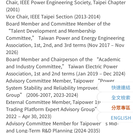
Chair, IEEE Power Engineering Society, Taipei Chapter
(2001)
Vice Chair, IEEE Taipei Section (2013-2014)
Board Member and Committee Member of the
“Talent Development and Membership
Committee,” Taiwan Power and Energy Engineering
Association, 1st, 2nd, and 3rd terms (Nov 2017 – Nov
2026)
Board Member and Chairperson of the “Academic
and Industry Committee,” Taiwan Electric Power
Association, 1st and 2nd terms (Jan 2019 – Dec 2024)
Advisory Committee Member, Taipower “Power
快速連結
System Stability and Reliability Improvement
Group” (2006-2007, 2023-2024)
全文檢索
External Committee Member, Taipower 1st “Power
分眾專區
Trading Platform Expert Advisory Group” (May 1,
2022 – Apr 30, 2023)
ENGLISH
Advisory Committee Member for Taipower’s Mid-
and Long-Term R&D Planning (2024-2035)