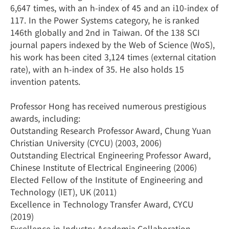
6,647 times, with an h-index of 45 and an i10-index of
117. In the Power Systems category, he is ranked
146th globally and 2nd in Taiwan. Of the 138 SCI
journal papers indexed by the Web of Science (WoS),
his work has been cited 3,124 times (external citation
rate), with an h-index of 35. He also holds 15
invention patents.
Professor Hong has received numerous prestigious
awards, including:
Outstanding Research Professor Award, Chung Yuan
Christian University (CYCU) (2003, 2006)
Outstanding Electrical Engineering Professor Award,
Chinese Institute of Electrical Engineering (2006)
Elected Fellow of the Institute of Engineering and
Technology (IET), UK (2011)
Excellence in Technology Transfer Award, CYCU
(2019)
Excellence in Industry-Academia Collaboration