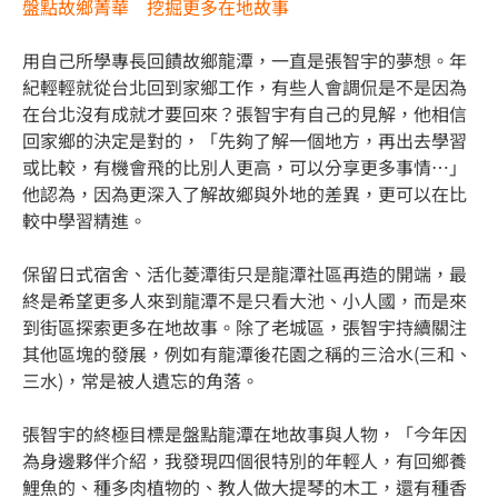
盤點故鄉菁華 挖掘更多在地故事
用自己所學專長回饋故鄉龍潭，一直是張智宇的夢想。年
紀輕輕就從台北回到家鄉工作，有些人會調侃是不是因為
在台北沒有成就才要回來？張智宇有自己的見解，他相信
回家鄉的決定是對的，「先夠了解一個地方，再出去學習
或比較，有機會飛的比別人更高，可以分享更多事情…」
他認為，因為更深入了解故鄉與外地的差異，更可以在比
較中學習精進。
保留日式宿舍、活化菱潭街只是龍潭社區再造的開端，最
終是希望更多人來到龍潭不是只看大池、小人國，而是來
到街區探索更多在地故事。除了老城區，張智宇持續關注
其他區塊的發展，例如有龍潭後花園之稱的三洽水(三和、
三水)，常是被人遺忘的角落。
張智宇的終極目標是盤點龍潭在地故事與人物，「今年因
為身邊夥伴介紹，我發現四個很特別的年輕人，有回鄉養
鯉魚的、種多肉植物的、教人做大提琴的木工，還有種香