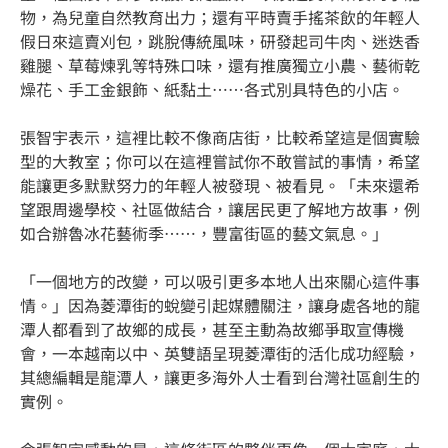
物，為兒童自然教育出力；還有平時賣手搖茶飲的年輕人
假日來這賣刈包，跳脫傳統風味，研發起司牛肉、迷迭香
雞腿、草莓煉乳等特殊口味，還有推廣獨立小農、藝術乾
燥花、手工金銀飾、紙黏土……各式別具特色的小店。
張智宇表示，這裡比較不像商店街，比較希望這是個實驗
型的大教室；你可以在這裡嘗試你不敢嘗試的事情，希望
能讓更多默默努力的年輕人被發現、被看見。「未來還希
望跟周邊學校、社區做結合，讓居民更了解地方故事，例
如合辦魯冰花藝術季……，豐富街區的藝文氣息。」
「一個地方的改變，可以吸引更多本地人出來關心這件事
情。」因為菱潭街的蛻變引起媒體關注，讓身處各地的龍
潭人都看到了故鄉的成長，甚至主動為故鄉爭取宣傳機
會，一本越南以中、英雙語呈現菱潭街的活化成功經驗，
其總編輯是龍潭人，讓更多海外人士看到台灣社區創生的
實例。