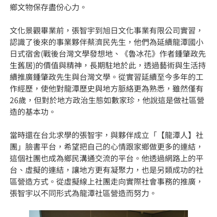
鄉文物保存盡份心力。
文化景觀畢業前，張智宇到旭日文化事業有限公司實習，
認識了後來的事業夥伴蔡濟民先生，他們為延續龍潭國小
日式宿舍(戰後台灣文學發想地、《魯冰花》作者鍾肇政先
生舊居)的價值與精神，長期駐地於此，透過藝術與生活持
續推廣鍾肇政先生與台灣文學。從實習延續至今多年的工
作經歷，使他對龍潭歷史與地方脈絡更為熟悉，雖然僅有
26歲，但對於地方政治生態如數家珍，他說這是做社區營
造的基本功。
當時還在台北求學的張智宇，與夥伴成立「【龍潭人】社
團」臉書平台，希望把自己的心情跟家鄉做更多的連結，
這個社團也成為鄉民溝通交流的平台。他透過網路上的平
台、虛擬的連結，讓地方更有凝聚力，也是另類成功的社
區營造方式。從虛擬線上社團走向實際社會事務的推廣，
張智宇以不同形式為龍潭社區營造而努力。