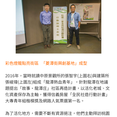
彩色燈籠點亮街區 「菱潭街興創基地」成型
2016年，當時就讀中原景觀所的張智宇(上圖右)與建築所
張峻瑋(上圖左)組成「龍潭熱血青年」，針對龍潭在地議
題提出「故事‧龍潭庄」社區再造計畫，以活化老城、文
化資產保存為主軸，獲得信義房屋「全民社造行動計畫」
大專青年組楷模獎及網路人氣票選第一名。
為了活化地方，需要不斷有資源挹注，他們主動拜訪桃園