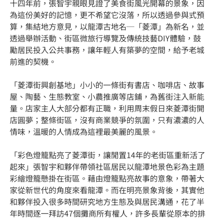
十四年前，張智宇親眼見證了美食街風光開幕的景象，因
為這份美好的記憶，更不希望它沒落，所以透過參與式預
算，集結地方意見，以龍潭古地名─「菱潭」為新名，並
透過舉辦活動、街區微旅行導覽及傳統技藝DIY體驗，鼓
勵居民投入公共事務，讓年輕人有築夢的空間，給予老城
前進的契機。
「菱潭街興創基地」小小的一條街有書店、咖啡店、故事
屋、陶藝、生態教室、小農推廣等店鋪，為舊街注入新能
量。店家主人大部分都有正職，利用周末假日來菱潭街開
店圓夢；整條街區，沒有商業競爭的氛圍，只有濃濃的人
情味，溫暖的人情成為這裡最美麗的風景。
「彩色燈籠點亮了菱潭街，讓閒置14年的老街區重新活了
起來」張智宇和夥伴帶領社區居民以龍潭地景色彩為主題
彩繪燈籠懸掛在街區。藉由燈籠點亮故事的意象，帶著大
家從新世代的角度來看龍潭。而在明亮景象背後，其實他
和夥伴投入很多時間研究地方生態及與居民溝通，花了半
年時間逐一拜訪47個攤商所有權人，許多長輩從原本的排