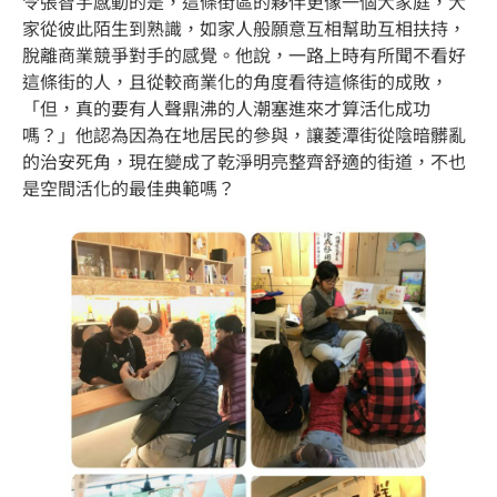
令張智宇感動的是，這條街區的夥伴更像一個大家庭，大
家從彼此陌生到熟識，如家人般願意互相幫助互相扶持，
脫離商業競爭對手的感覺。他說，一路上時有所聞不看好
這條街的人，且從較商業化的角度看待這條街的成敗，
「但，真的要有人聲鼎沸的人潮塞進來才算活化成功
嗎？」他認為因為在地居民的參與，讓菱潭街從陰暗髒亂
的治安死角，現在變成了乾淨明亮整齊舒適的街道，不也
是空間活化的最佳典範嗎？