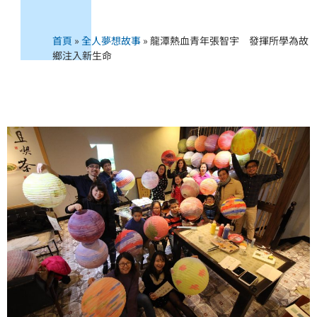
首頁
»
全人夢想故事
»
龍潭熱血青年張智宇 發揮所學為故
鄉注入新生命