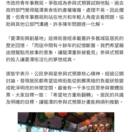
市政府青年事務局，爭取成為參與式預算試辦地點，過去
政府部門覺得龍潭美食街的產權複雜，處理不易，因此擱
置，但青年事務局則站在地方和年輕人角度去看問題，協
助與其他公部門溝通，許多陳年問題逐一化解。
「菱潭街興創基地」這條街曾經承載著許多舊城區居民的
歷史回憶，「而這中間有十餘年的記憶斷層，我們希望藉
由燈籠點亮故事的意象，讓龍潭重新被看見」參與式預算
的投入讓菱潭街活化的夢想成真。
張智宇表示，公民參與是參與式預算核心精神，經過公開
討論，發現居民都希望這條街能從骯髒黑暗的負面狀態變
成乾淨明亮的休閒空間，最後有一千多位民眾參與實體投
票，大家目標一致：「希望地方重新翻轉」。居民的共識
及明確的目標，讓龍潭的參與式預算計畫能夠順利推動。