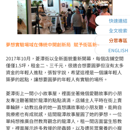
快速連結
全文檢索
分眾專區
夢想實驗場域在傳統中開創新局 賦予街區新生命
ENGLISH
2017年10月，菱潭街以全新面貌重新開幕，每個店鋪空間
僅僅1.5坪，租金二、三千元，很適合想要圓夢但沒有太多
資金的年輕人進駐，張智宇說，希望這裡是一個讓年輕人
築夢的起點，讓想要圓夢的年輕人有實驗的場所。
菱潭街上一間小小故事屋，裡面坐著幾個愛聽故事的小朋
友專注聽著關於龍潭的點點滴滴，店鋪主人平時在街上賣
車輪餅，幼教出身的她一直想講故事給小朋友聽，能夠自
我療癒也有成就感，這間龍潭故事屋圓了她的夢想。一位
單純想推廣自然教育觀念的龍潭人，租一間店面當生態教
室，裡面展示許多救援的爬蟲類，以及遭民眾棄養的小寵