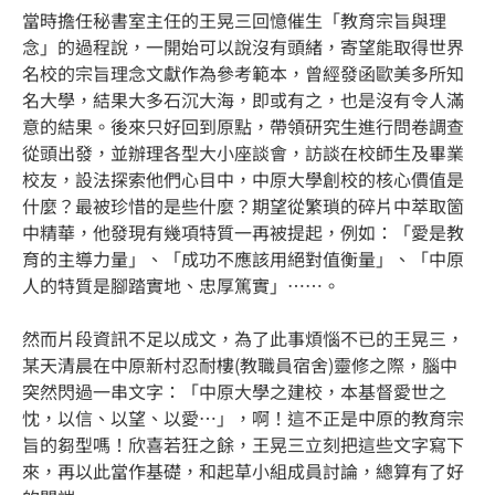
當時擔任秘書室主任的王晃三回憶催生「教育宗旨與理
念」的過程說，一開始可以說沒有頭緒，寄望能取得世界
名校的宗旨理念文獻作為參考範本，曾經發函歐美多所知
名大學，結果大多石沉大海，即或有之，也是沒有令人滿
意的結果。後來只好回到原點，帶領研究生進行問卷調查
從頭出發，並辦理各型大小座談會，訪談在校師生及畢業
校友，設法探索他們心目中，中原大學創校的核心價值是
什麼？最被珍惜的是些什麼？期望從繁瑣的碎片中萃取箇
中精華，他發現有幾項特質一再被提起，例如：「愛是教
育的主導力量」、「成功不應該用絕對值衡量」、「中原
人的特質是腳踏實地、忠厚篤實」……。
然而片段資訊不足以成文，為了此事煩惱不已的王晃三，
某天清晨在中原新村忍耐樓(教職員宿舍)靈修之際，腦中
突然閃過一串文字：「中原大學之建校，本基督愛世之
忱，以信、以望、以愛…」，啊！這不正是中原的教育宗
旨的芻型嗎！欣喜若狂之餘，王晃三立刻把這些文字寫下
來，再以此當作基礎，和起草小組成員討論，總算有了好