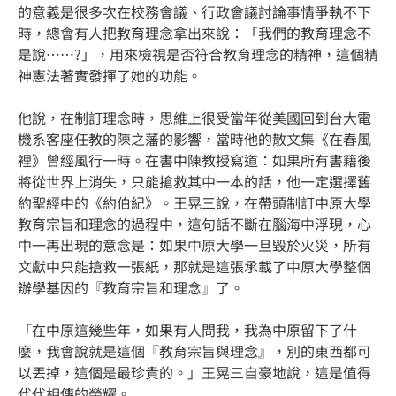
的意義是很多次在校務會議、行政會議討論事情爭執不下
時，總會有人把教育理念拿出來說：「我們的教育理念不
是說……?」，用來檢視是否符合教育理念的精神，這個精
神憲法著實發揮了她的功能。
他說，在制訂理念時，思維上很受當年從美國回到台大電
機系客座任教的陳之藩的影響，當時他的散文集《在春風
裡》曾經風行一時。在書中陳教授寫道：如果所有書籍後
將從世界上消失，只能搶救其中一本的話，他一定選擇舊
約聖經中的《約伯紀》。王晃三說，在帶頭制訂中原大學
教育宗旨和理念的過程中，這句話不斷在腦海中浮現，心
中一再出現的意念是：如果中原大學一旦毀於火災，所有
文獻中只能搶救一張紙，那就是這張承載了中原大學整個
辦學基因的『教育宗旨和理念』了。
「在中原這幾些年，如果有人問我，我為中原留下了什
麼，我會說就是這個『教育宗旨與理念』，別的東西都可
以丟掉，這個是最珍貴的。」王晃三自豪地說，這是值得
代代相傳的榮耀。