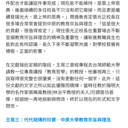
件配合才能讓這件事完成；現在能不能維持，是靠上帝恩
典，後面接續的多任校長不只沒有把它廢掉，而且更是繼
續發揚光大，是上帝的恩典。」周逸衡肯定張光正校長在
很多場合常常會提到中原的教育宗旨與理念，「這是很大
的貢獻，很值得肯定！」現任張光正校長在重要場合不斷
宣揚教育宗旨與理念的精神及重要性，讓新進教職員生也
能對此有所認識，長久下來不斷凝聚共識，對學校發展有
積極、正面的影響。
在文獻接近定稿的階段，王晃三曾經專程去台灣師範大學
請教一位專責講授「教育哲學」的教授，他審視再三，只
說寫得很完整也很優美，沒有更動任何一個字。此外，這
份文獻的文字之所以如此優雅而精煉，當時任教於陽明大
學的名作家張曉風教授(林治平教授的夫人)可謂居功甚
偉，經過她一再地挑剔與修改，終於以現在的形式和文字
問世。
王晃三：代代相傳的珍寶─中原大學教育宗旨與理念