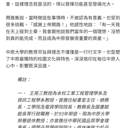
會，這樣理念就是活的，得以發揮功能甚至發揚光大。
周逸衡說，當時做這些事情時，不被認為有意義，也受到
很多挑戰，「感謝上帝開路！」他感性地說：「有一天我
在天上碰到士豪，我會跟他說我們當年的一個理想，沒想
到真的能完成、而且成為中原發展很重要的資產。」
中原大學的教育宗旨與理念不僅僅是一行行文字，也型塑
了中原最獨特的校園文化與特色，深深烙印在每位中原人
心中，影響既深且遠。
備註：
一、 王晃三教授為本校工業工程管理學系及
資訊工程學系教授，曾擔任秘書室主任、總務
長、工學院及電資學院院長、教務長及圖書館
館長等行政職務，於93年榮退，現為中原大學
榮譽退休教授；亦曾擔任中華民國品質學會理
事長，國際品質學術院院士，退休後致力於品