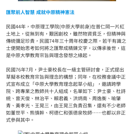
匯聚前人智慧 成就中原精神憲法
民國44年，中原理工學院(中原大學前身)在普仁岡一片紅
土地上，從無到有，艱困創校，雖然物資貧乏，但精神與
傳統彌足珍貴，民國74年三十周年校慶之際，若干有識之
士便開始思考如何將之匯聚成精鍊文字，以傳承後世，這
是中原大學教育宗旨與理念發想之緣起。
民國76年7月，尹士豪校長在一級主管研討會，正式提出
草擬本校教育宗旨與理念的構想；同年，在校務會議中正
式宣布成立「中原大學教育理念起草小組」，邀請跨學
院、跨專業之教師共十人組成，名單如下：尹士豪、杜詩
統、曾天俊、林治平、賴君義、洪炳南、周逸衡、喻肇
青、黃孝光、王晃三，由王晃三負責召集，還有不少老師
如董世平、熊慎幹、柯德仁和張德泉牧師……也都以非正
式參與其中。