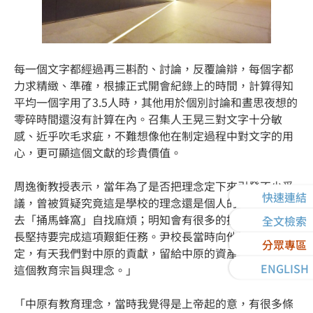
每一個文字都經過再三斟酌、討論，反覆論辯，每個字都
力求精緻、準確，根據正式開會紀錄上的時間，計算得知
平均一個字用了3.5人時，其他用於個別討論和晝思夜想的
零碎時間還沒有計算在內。召集人王晃三對文字十分敏
感、近乎吹毛求疵，不難想像他在制定過程中對文字的用
心，更可顯這個文獻的珍貴價值。
周逸衡教授表示，當年為了是否把理念定下來引發不少爭
快速連結
議，曾被質疑究竟這是學校的理念還是個人的理念？就像
去「捅馬蜂窩」自找麻煩；明知會有很多的挑戰，但尹校
全文檢索
長堅持要完成這項艱鉅任務。尹校長當時向他說：「說不
分眾專區
定，有天我們對中原的貢獻，留給中原的資產，就是頒定
ENGLISH
這個教育宗旨與理念。」
「中原有教育理念，當時我覺得是上帝起的意，有很多條