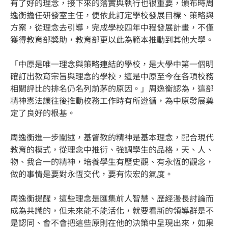
有了好的理念，接下來的落實與執行也很重要，頒布時周
逸衡擔任研發室主任，便依此訂定學校發展目標、策略與
方案，從理念去引導，完成學校四年中程發展計畫，不僅
獲得教育部獎助，教育部更以此為範本推動到其他大學。
「中原是唯一理念與策略連結的學校，是大學中第一個明
確訂出教育宗旨與理念的學校，這是中原至今在各項校務
相關評比的排名仍名列前茅的原因。」周逸衡認為，這部
精神憲法讓往後推動校務工作時有所遵循，為中原發展奠
定了良好的根基。
周逸衡進一步闡述，基督教的精神是基本理念，配合現代
教育的模式，從理念中推衍、強調學生的品格，天、人、
物、我合一的精神，培養學生有歷史觀、有永恆的觀念，
做的事情是要對永恆交代，要有恢宏的氣度。
周逸衡提醒，這些理念是匯集前人智慧、歷經漫長討論而
成為共識的，但未來能不能活化，就要看新的領導群是不
是認同、會不會把這些原則在他的決策中呈現出來，如果