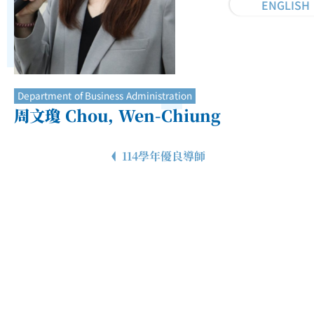
ENGLISH
Department of Business Administration
周文瓊 Chou, Wen-Chiung
114學年優良導師