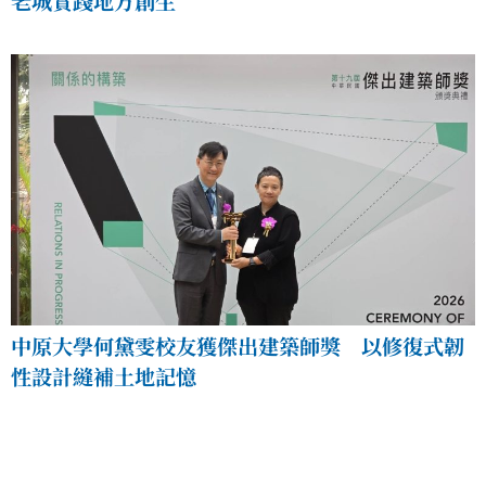
老城實踐地方創生
中原大學何黛雯校友獲傑出建築師獎 以修復式韌
性設計縫補土地記憶