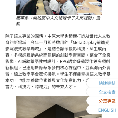
應華系「開啟高中人文領域學子未來視野」活
動
除了語文專業的深耕，中原大學也積極打造AI世代人文教
育的新場域。今年十月即將啟用的「MetaDisplay前瞻光
影沉浸式教學場域」，是結合顯示投影科技、AI生成內
容、多模態互動系統而建構的創新學習空間。整合了全息
影像、AI輔助華語教材設計、RPG語文遊戲製作等多項創
新模組，已應用於應華系多門核心課程中，並與海內外實
習、線上教學平台密切接軌。學生不僅能掌握語文教學基
本功，也能培養數位素養與文化創意能力，成為具備「語
快速連結
言力、科技力、跨域力」的未來人才。
全文檢索
分眾專區
ENGLISH