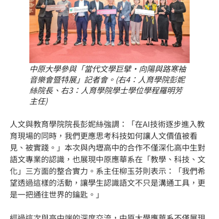
中原大學參與「當代文學巨擘·向陽與路寒袖
音樂會暨特展」記者會。(右4：人育學院彭妮
絲院長、右3：人育學院學士學位學程羅明芳
主任)
人文與教育學院院長彭妮絲強調：「在AI技術逐步進入教
育現場的同時，我們更應思考科技如何讓人文價值被看
見、被實踐。」本次與內壢高中的合作不僅深化高中生對
語文專業的認識，也展現中原應華系在「教學、科技、文
化」三方面的整合實力。系主任柳玉芬則表示：「我們希
望透過這樣的活動，讓學生認識語文不只是溝通工具，更
是一把通往世界的鑰匙。」
經過這次與高中端的深度交流，中原大學應華系不僅展現