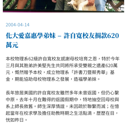
2004-04-14
化大愛嘉惠學弟妹 – 許自寬校友捐款620
萬元
本校物理系62級許自寬校友感謝母校培育之恩，特於今年
三月與其胞弟許美堅先生共同將所承受雙親之遺產620萬
元，慨然贈予本校，成立物理系「許書刀暨蔡秀華」基
金，期能協助母校物理系之發展，造福學弟妹。
長年旅居美國的許自寬校友雖然多年未曾返國，但仍心繫
中原。去年十月在難得的返國假期中，特地抽空回母校與
系上師長敘舊。師生深厚情誼，未因疏於聯繫而滅；在憶
起當年在校求學及擔任助教時期之生活點滴，歷歷在目，
恍如昨日。