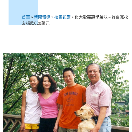
首頁
»
新聞報導
»
校園花絮
»
化大愛嘉惠學弟妹 – 許自寬校
友捐款620萬元