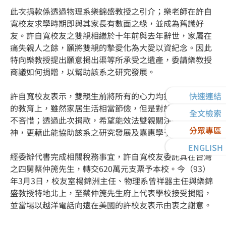
此次捐款係透過物理系樂錦盛教授之引介；樂老師在許自
寬校友求學時期即與其家長有數面之緣，並成為舊識好
友。許自寬校友之雙親相繼於十年前與去年辭世，家屬在
痛失親人之餘，願將雙親的摯愛化為大愛以資紀念。因此
特向樂教授提出願意捐出渠等所承受之遺產，委請樂教授
商議如何捐贈，以幫助該系之研究發展。
快速連結
許自寬校友表示，雙親生前將所有的心力均投入在孩子們
的教育上，雖然家居生活相當節儉，但是對於教育支出從
全文檢索
不吝惜；透過此次捐款，希望能效法雙親關注教育的精
分眾專區
神，更藉此能協助該系之研究發展及嘉惠學子。
ENGLISH
經委辦代書完成相關稅務事宜，許自寬校友委託其在台灣
之四舅蔡仲箎先生，轉交620萬元支票予本校。今（93）
年3月3日，校友室楊錦洲主任、物理系曾祥器主任與樂錦
盛教授特地北上，至蔡仲箎先生府上代表學校接受捐贈，
並當場以越洋電話向遠在美國的許校友表示由衷之謝意。