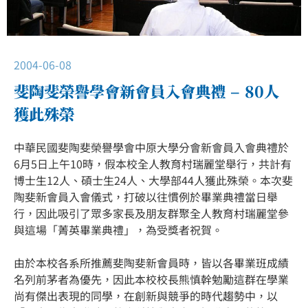
2004-06-08
斐陶斐榮譽學會新會員入會典禮 – 80人
獲此殊榮
中華民國斐陶斐榮譽學會中原大學分會新會員入會典禮於
6月5日上午10時，假本校全人教育村瑞麗堂舉行，共計有
博士生12人、碩士生24人、大學部44人獲此殊榮。本次斐
陶斐新會員入會儀式，打破以往慣例於畢業典禮當日舉
行，因此吸引了眾多家長及朋友群聚全人教育村瑞麗堂參
與這場「菁英畢業典禮」，為受獎者祝賀。
由於本校各系所推薦斐陶斐新會員時，皆以各畢業班成績
名列前茅者為優先，因此本校校長熊慎幹勉勵這群在學業
尚有傑出表現的同學，在創新與競爭的時代趨勢中，以