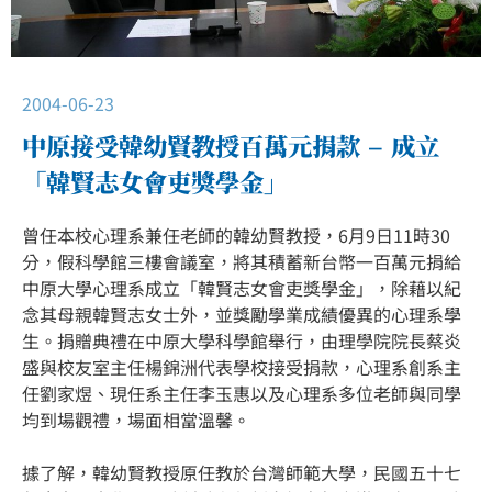
2004-06-23
中原接受韓幼賢教授百萬元捐款 – 成立
「韓賢志女會吏獎學金」
曾任本校心理系兼任老師的韓幼賢教授，6月9日11時30
分，假科學館三樓會議室，將其積蓄新台幣一百萬元捐給
中原大學心理系成立「韓賢志女會吏獎學金」，除藉以紀
念其母親韓賢志女士外，並獎勵學業成績優異的心理系學
生。捐贈典禮在中原大學科學館舉行，由理學院院長蔡炎
盛與校友室主任楊錦洲代表學校接受捐款，心理系創系主
任劉家煜、現任系主任李玉惠以及心理系多位老師與同學
均到場觀禮，場面相當溫馨。
據了解，韓幼賢教授原任教於台灣師範大學，民國五十七