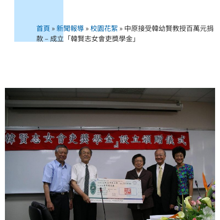
首頁
»
新聞報導
»
校園花絮
»
中原接受韓幼賢教授百萬元捐
款 – 成立「韓賢志女會吏獎學金」