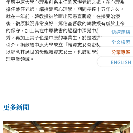
年應中原大學心理系創系主任劉家煜老師之邀，在心理系
擔任兼任老師，講授變態心理學，期間長達十五年之久。
就在一年前，韓教授被診斷出罹患直腸癌，在接受治療
後，復原狀況非常良好，篤信基督教的韓教授有感於上帝
的保守，加上其在中原教書的過程中深覺中原學生相當優
快速連結
秀，再加上其子也是中原的畢業生，於是透過劉家煜教授
全文檢索
引介，捐款給中原大學成立「韓賢志女會吏獎學金」，藉
以紀念其過世的母親韓賢志女士，也鼓勵學生繼續鑽研心
分眾專區
理專業領域。
ENGLISH
更多新聞