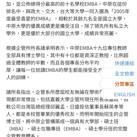
加，並公佈總得分最高的前十名學校EMBA。中原在這份
排名中，與政大、交大、台大等大學一同入選為「2005年
度最受喜愛的EMBA」，相較於其餘九名全是國立大學，
中原大學的優異成績更是備受注目，除了領先所有私立大
學外，更是優於大部分的國立大學，成績非常亮麗。
根據企管所所長諸承明表示，中原EMBA十九位專任教師
全部具有博士學位，其中有十位都是資深正教授，比例超
過全體教師的半數，而且各個專長分布平均，學術素養深
快速連結
厚，讓每一位就讀EMBA的學生都能接受全方位企業經理
全文檢索
人的訓練。
分眾專區
諸所長指出，企管系所歷屆校友無論在學術界或企業界表
ENGLISH
現都非常傑出，包括嘉義大學企管所現任所長侯嘉政、微
軟公司台灣區總經理邱麗孟、日盛投信董事長蘇英孝等
人，都是本校管畢業的優秀校友。而明年開始招生的企管
博士班，將中原企管構築成一個具有大學部、碩士班
（MBA）、碩士在職專班（EMBA）、碩士學分班的完整
企管教育體系。