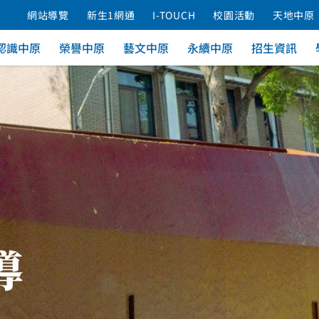
網站導覽
新生1網通
I-TOUCH
校園活動
天地中原
認識中原
榮譽中原
藝文中原
永續中原
招生資訊
導