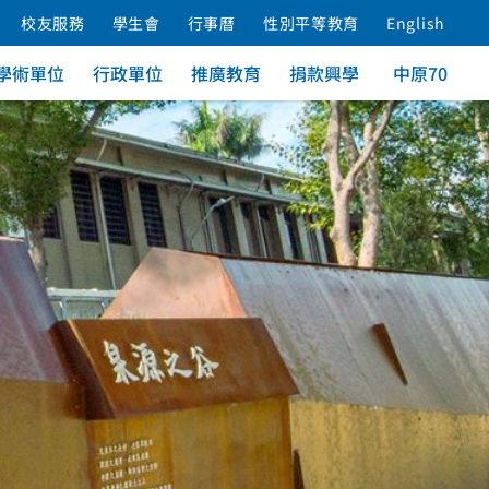
校友服務
學生會
行事曆
性別平等教育
English
學術單位
行政單位
推廣教育
捐款興學
中原70