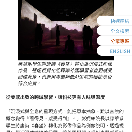
快速連結
全文檢索
分眾專區
ENGLISH
應華系學生將唐詩《春望》轉化為沉浸式影像
作品，透過視覺化詮釋讓外國學習者直觀感受
國破意象，也運用專業判斷AI生成的細節是否
符合史實。
從美感出發的跨域學習，讓科技更有人味與溫度
「沉浸式與全息的呈現方式，能把原本抽象、難以言說的
概念變得『看得見、感受得到』。」彭妮絲院長以應華系
學生將唐詩《春望》轉化為影像作品為例做說明，透過視