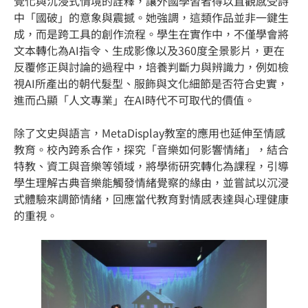
覺化與沉浸式情境的詮釋，讓外國學習者得以直觀感受詩
中「國破」的意象與震撼。她強調，這類作品並非一鍵生
成，而是跨工具的創作流程。學生在實作中，不僅學會將
文本轉化為AI指令、生成影像以及360度全景影片，更在
反覆修正與討論的過程中，培養判斷力與辨識力，例如檢
視AI所產出的朝代髮型、服飾與文化細節是否符合史實，
進而凸顯「人文專業」在AI時代不可取代的價值。
除了文史與語言，MetaDisplay教室的應用也延伸至情感
教育。校內跨系合作，探究「音樂如何影響情緒」，結合
特教、資工與音樂等領域，將學術研究轉化為課程，引導
學生理解古典音樂能觸發情緒覺察的緣由，並嘗試以沉浸
式體驗來調節情緒，回應當代教育對情感表達與心理健康
的重視。