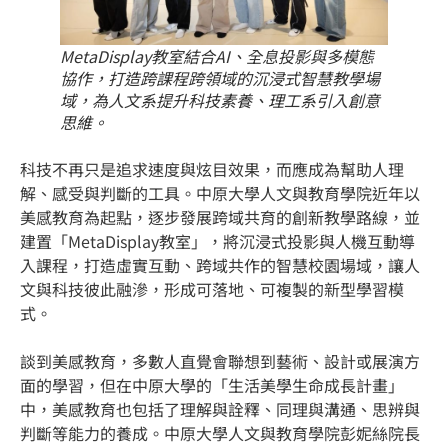
MetaDisplay教室結合AI、全息投影與多模態
協作，打造跨課程跨領域的沉浸式智慧教學場
域，為人文系提升科技素養、理工系引入創意
思維。
科技不再只是追求速度與炫目效果，而應成為幫助人理
解、感受與判斷的工具。中原大學人文與教育學院近年以
美感教育為起點，逐步發展跨域共育的創新教學路線，並
建置「MetaDisplay教室」，將沉浸式投影與人機互動導
入課程，打造虛實互動、跨域共作的智慧校園場域，讓人
文與科技彼此融滲，形成可落地、可複製的新型學習模
式。
談到美感教育，多數人直覺會聯想到藝術、設計或展演方
面的學習，但在中原大學的「生活美學生命成長計畫」
中，美感教育也包括了理解與詮釋、同理與溝通、思辨與
判斷等能力的養成。中原大學人文與教育學院彭妮絲院長