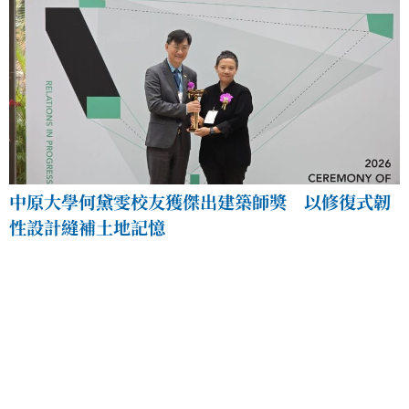
中原大學何黛雯校友獲傑出建築師獎 以修復式韌
性設計縫補土地記憶