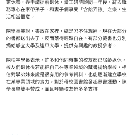
家休養，遂申請提前退休，當工研院顧問一年後，辭去職
務專心在家帶孫子，和妻子倆享受「含飴弄孫」之樂，生
活相當愜意。
陳學長笑說，書放在家裡，總是忍不住想翻，現在大部分
的書都送出去了，反而落得輕鬆自在。有部分藏書也分別
捐給靜宜大學及逢甲大學，提供有興趣的教授參考。
陳柏宇學長表示，許多和他同時期的校友都已屆齡退休，
校友們退休後若能把自己在專業領域的藏書捐給學校，相
信對學弟妹來說是很有用的參考資料，也能逐漸建立學校
在某專業領域的實力，對於母校圖書館發起募書運動，陳
學長舉雙手贊成，並且呼籲校友們多多支持！