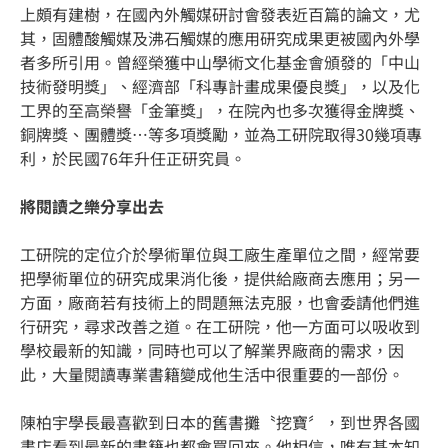
上頗有建樹，在國內外觸媒研討會發表近百篇的論文，尤
其，固體酸觸媒及沸石觸媒的應用研究成果更被國內外學
者多所引用。曾經榮獲中山學術文化基金會頒發的「中山
技術發明獎」、經濟部「科專計畫成果優良獎」，以及化
工界的至高榮譽「金筆獎」，在院內也多次獲得金牌獎、
銅牌獎、團體獎…等多項獎勵，並為工研院取得30幾項專
利，於民國76年升任正研究員。
將閱讀之樂分享出去
工研院的定位介於學術單位與工廠生產單位之間，經常要
把學術單位的研究成果消化後，提供給廠商去應用；另一
方面，廠商若有技術上的問題無法克服，也會委請他們進
行研究，尋求改善之道。在工研院，他一方面可以吸收到
學校最新的知識，同時也可以了解業界廠商的需求，因
此，大量閱讀專業書籍變成他生活中很重要的一部份。
陳柏宇學長最喜歡到日本的舊書攤〝挖寶〞，到世界各國
書店看到最新的書籍也都會買回來。他相信，唯有基本知