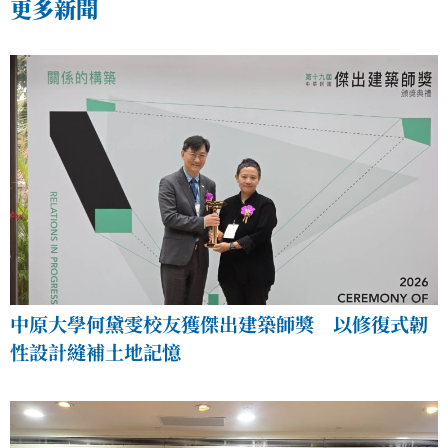
更多新聞
中原大學何黛雯校友獲傑出建築師獎 以修復式韌
性設計縫補土地記憶