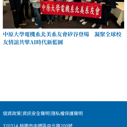
中原大學電機系北美系友會矽谷登場 凝聚全球校
友情誼共擘AI時代新藍圖
個資政策
|
資訊安全聲明
|
隱私權保護聲明
320314 桃園市中壢區中北路200號