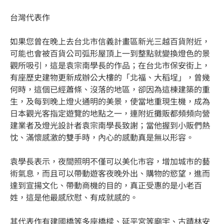
台灣代表作
如果您曾在晚上去台北市信義計畫區新光三越百貨附近，
可能也會被百貨公司弧形屋頂上一到整點就變換燈色的景
觀所吸引，這是袁宗南學長的作品；在台北市保安街上，
有座歷史建物更新成辦公大樓的「北福、大稻埕」，曾幾
何時，這個已經蕭條、沒落的地區，卻因為這棟建築的重
生，及每到晚上燈火通明的美景，使當地重現生機，成為
日本觀光客指定遊覽的地點之一，連附近攤販都頻頻向營
建業者及燈光設計者袁宗南學長致謝；當他握到小販們熱
忱、滿懷感激的雙手時，內心的感動真是無以形容。
袁學長表示，夜間照明不僅可以美化市容，增加城市的藝
術氣息，而且可以帶動遊客夜晚外出、購物的慾望，進而
達到宣揚文化、帶動商機的目的，真正受惠的是小老百
姓，這是他最感欣慰、有成就感的。
其代表作有建國橋等多座橋樑、延平宮等廟宇、古蹟林安