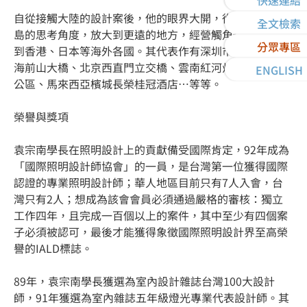
快速連結
自從接觸大陸的設計案後，他的眼界大開，從一個蕞爾小
全文檢索
島的思考角度，放大到更遠的地方，經營觸角也因此延伸
分眾專區
到香港、日本等海外各國。其代表作有深圳市民廣場、珠
海前山大橋、北京西直門立交橋、雲南紅河州州級行政辦
ENGLISH
公區、馬來西亞檳城長榮桂冠酒店…等等。
榮譽與獎項
袁宗南學長在照明設計上的貢獻備受國際肯定，92年成為
「國際照明設計師協會」的一員，是台灣第一位獲得國際
認證的專業照明設計師；華人地區目前只有7人入會，台
灣只有2人；想成為該會會員必須通過嚴格的審核：獨立
工作四年，且完成一百個以上的案件，其中至少有四個案
子必須被認可，最後才能獲得象徵國際照明設計界至高榮
譽的IALD標誌。
89年，袁宗南學長獲選為室內設計雜誌台灣100大設計
師，91年獲選為室內雜誌五年級燈光專業代表設計師。其