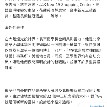
泰古厝、慈生宮等，以及Neo-19 Shopping Center、高
雄臨港嘟嘟火車站、花蓮慈濟靜思堂、台中新光三越百
貨、基隆長榮桂冠酒店……等等。
海外代表作
在大陸燈光設計界，袁宗南學長也頗具影響力，他是北京
清華大學建築照明技術學科─照明博士班學生，很快就可
以成為台灣第一位照明博士。91年，他在北京成立遠瞻照
明設計事務所，與當地官員、同業，及學術界均有密切交
流，灌輸他們夜間照明設計的新觀點，並接下許多重要設
計案。
最令他自豪的作品是西安大雁塔及北廣場新建工程照明規
劃，由於佔地面積相當於32 個中正紀念堂的大小，對他來
說是個嶄新的嘗試，設計起來格外過癮。