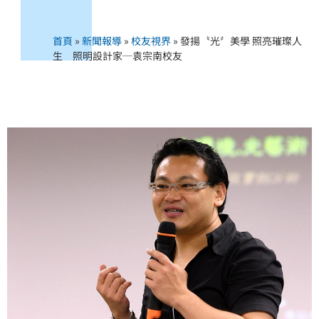
首頁
»
新聞報導
»
校友視界
»
發揚〝光〞美學 照亮璀璨人
生 照明設計家─袁宗南校友