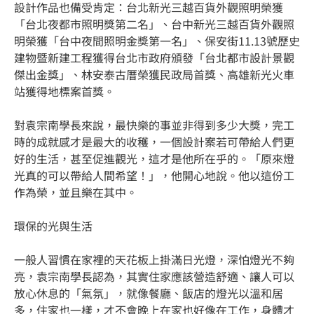
設計作品也備受肯定：台北新光三越百貨外觀照明榮獲
「台北夜都市照明獎第二名」、台中新光三越百貨外觀照
明榮獲「台中夜間照明金獎第一名」、保安街11.13號歷史
建物暨新建工程獲得台北市政府頒發「台北都市設計景觀
傑出金獎」、林安泰古厝榮獲民政局首獎、高雄新光火車
站獲得地標案首獎。
對袁宗南學長來說，最快樂的事並非得到多少大獎，完工
時的成就感才是最大的收穫，一個設計案若可帶給人們更
好的生活，甚至促進觀光，這才是他所在乎的。「原來燈
光真的可以帶給人間希望！」，他開心地說。他以這份工
作為榮，並且樂在其中。
環保的光與生活
一般人習慣在家裡的天花板上掛滿日光燈，深怕燈光不夠
亮，袁宗南學長認為，其實住家應該營造舒適、讓人可以
放心休息的「氣氛」，就像餐廳、飯店的燈光以溫和居
多，住家也一樣，才不會晚上在家也好像在工作，身體才