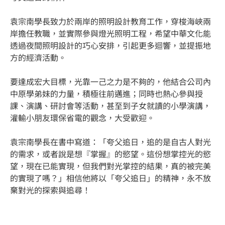
袁宗南學長致力於兩岸的照明設計教育工作，穿梭海峽兩
岸擔任教職，並實際參與燈光照明工程，希望中華文化能
透過夜間照明設計的巧心安排，引起更多迴響，並提振地
方的經濟活動。
要達成宏大目標，光靠一己之力是不夠的，他結合公司內
中原學弟妹的力量，積極往前邁進；同時也熱心參與授
課、演講、研討會等活動，甚至到子女就讀的小學演講，
灌輸小朋友環保省電的觀念，大受歡迎。
袁宗南學長在書中寫道：「夸父追日，追的是自古人對光
的需求，或者說是想『掌握』的慾望。這份想掌控光的慾
望，現在已能實現，但我們對光掌控的結果，真的被完美
的實現了嗎？」相信他將以「夸父追日」的精神，永不放
棄對光的探索與追尋！