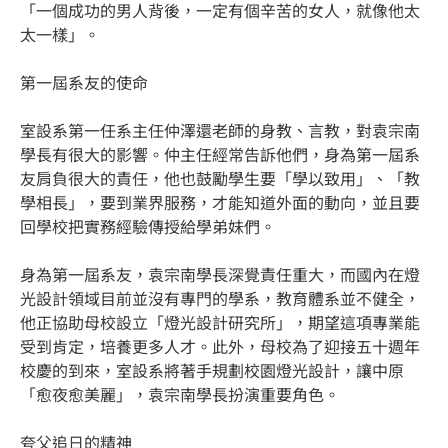
「一個成功的男人背後，一定有個辛苦的女人，就像他太
太一樣」。
第一屆系友的使命
室設系第一任系主任仲澤還老師的身教、言教，對袁宗南
學長有很大的影響。仲主任經常告訴他們，身為第一屆系
友肩負很大的責任，他也鼓勵學生要「學以致用」、「教
學相長」，要到業界服務，才能知道外面的動向，並且要
回學校把實務經驗傳授給學弟妹們。
身為第一屆系友，袁宗南學長深覺責任重大，而國內在燈
光設計領域目前並沒有專門的學系，教育體系並不健全，
他正協助母校設立「燈光設計研究所」，期望這項專業能
受到肯定，培養更多人才。此外，母校為了迎接五十週年
校慶的到來，室設系將著手規劃校園燈光設計，讓中原
「愈夜愈美麗」，袁宗南學長扮演重要角色。
夸父追日的精神