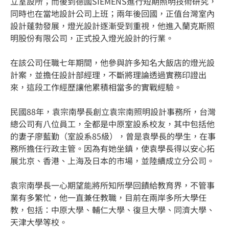
立室設所；而後到德國SIEMENS進行短期照明技術研究，
同時也在當地設計公司上班；兩年後回國，正值台灣室內
設計蓬勃發展，燈光設計逐漸受到重視，他進入蘭克斯照
明股份有限公司，正式投入燈光設計的行業。
在該公司任職七年期間，他參與許多知名大飯店的燈光設
計案，並擔任設計部經理，不斷將理論透過實務印證出
來，這段工作經歷讓他累積相當多的實戰經驗。
民國88年，袁宗南學長創立袁宗南照明設計事務所，台灣
總公司有八位員工，全都是中原室設系校友，其中包括他
的妻子廖藍勤（室設系85級），曾是袁學長的學生，在事
務所擔任行政主管。因為有她坐鎮，使袁學長得以安心拓
展北京、香港、上海及日本的市場，並陸續成立分公司。
袁宗南學長一心期望能將所知所學回饋給教育界，不管事
業有多繁忙，他一直兼任教職，目前在兩岸多所大學任
教，包括：中原大學、輔仁大學、復旦大學、同濟大學、
天津大學等校。