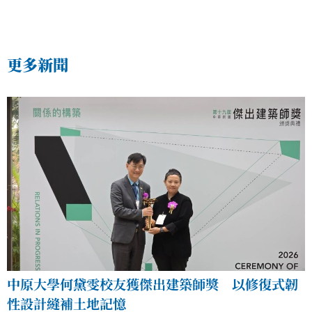
更多新聞
中原大學何黛雯校友獲傑出建築師獎 以修復式韌
性設計縫補土地記憶