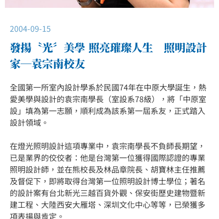
2004-09-15
發揚〝光〞美學 照亮璀璨人生 照明設計
家─袁宗南校友
全國第一所室內設計學系於民國74年在中原大學誕生，熱
愛美學與設計的袁宗南學長（室設系78級），將「中原室
設」填為第一志願，順利成為該系第一屆系友，正式踏入
設計領域。
在燈光照明設計這項專業中，袁宗南學長不負師長期望，
已是業界的佼佼者：他是台灣第一位獲得國際認證的專業
照明設計師，並在熊校長及林品章院長、胡寶林主任推薦
及督促下，即將取得台灣第一位照明設計博士學位；著名
的設計案有台北新光三越百貨外觀、保安街歷史建物暨新
建工程、大陸西安大雁塔、深圳文化中心等等，已榮獲多
項表揚與肯定。