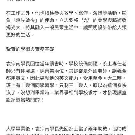
在工作之外，他也積極參與教學、寫作、演講等活動，肩
負「承先啟後」的使命，立志要將〝光〞的美學與藝術發
揚光大，將其融入一般民眾生活中，讓照明設計帶給人類
更好的生活。
紮實的學術與實務基礎
袁宗南學長回憶當年讀書時，學校設備簡陋，系上專任老
師只有仲澤還、陳榮美兩位，其餘都是外國老師，講義全
都用英文，因此練就他的英文能力，受用至今。大二時，
班上有十幾個同學轉學，只剩三十幾人，原以為這個系快
沒了，沒想到畢業時，業界爭相到學校求才，才發現讀室
設系還蠻熱門的！
大學畢業後，袁宗南學長先回系上當了兩年助教，協助成