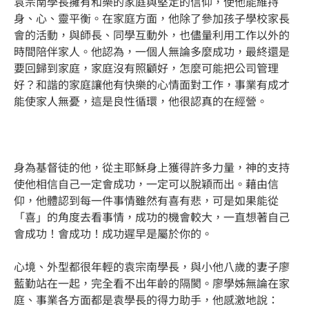
袁宗南學長擁有和樂的家庭與堅定的信仰，使他能維持
身、心、靈平衡。在家庭方面，他除了參加孩子學校家長
會的活動，與師長、同學互動外，也儘量利用工作以外的
時間陪伴家人。他認為，一個人無論多麼成功，最終還是
要回歸到家庭，家庭沒有照顧好，怎麼可能把公司管理
好？和諧的家庭讓他有快樂的心情面對工作，事業有成才
能使家人無憂，這是良性循環，他很認真的在經營。
身為基督徒的他，從主耶穌身上獲得許多力量，神的支持
使他相信自己一定會成功，一定可以脫穎而出。藉由信
仰，他體認到每一件事情雖然有喜有悲，可是如果能從
「喜」的角度去看事情，成功的機會較大，一直想著自己
會成功！會成功！成功遲早是屬於你的。
心境、外型都很年輕的袁宗南學長，與小他八歲的妻子廖
藍勤站在一起，完全看不出年齡的隔閡。廖學姊無論在家
庭、事業各方面都是袁學長的得力助手，他感激地說：