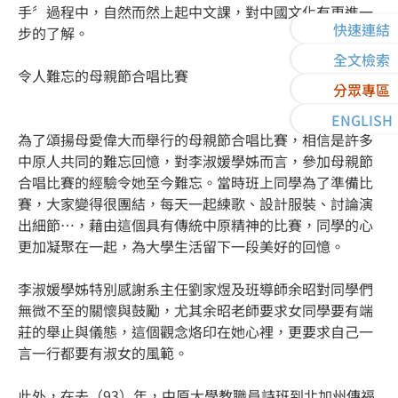
手〞過程中，自然而然上起中文課，對中國文化有更進一
快速連結
步的了解。
全文檢索
令人難忘的母親節合唱比賽
分眾專區
ENGLISH
為了頌揚母愛偉大而舉行的母親節合唱比賽，相信是許多
中原人共同的難忘回憶，對李淑媛學姊而言，參加母親節
合唱比賽的經驗令她至今難忘。當時班上同學為了準備比
賽，大家變得很團結，每天一起練歌、設計服裝、討論演
出細節…，藉由這個具有傳統中原精神的比賽，同學的心
更加凝聚在一起，為大學生活留下一段美好的回憶。
李淑媛學姊特別感謝系主任劉家煜及班導師余昭對同學們
無微不至的關懷與鼓勵，尤其余昭老師要求女同學要有端
莊的舉止與儀態，這個觀念烙印在她心裡，更要求自己一
言一行都要有淑女的風範。
此外，在去（93）年，中原大學教職員詩班到北加州傳福