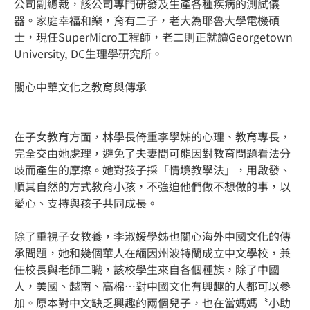
公司副總裁，該公司專門研發及生產各種疾病的測試儀
器。家庭幸福和樂，育有二子，老大為耶魯大學電機碩
士，現任SuperMicro工程師，老二則正就讀Georgetown
University, DC生理學研究所。
關心中華文化之教育與傳承
在子女教育方面，林學長倚重李學姊的心理、教育專長，
完全交由她處理，避免了夫妻間可能因對教育問題看法分
歧而產生的摩擦。她對孩子採「情境教學法」，用啟發、
順其自然的方式教育小孩，不強迫他們做不想做的事，以
愛心、支持與孩子共同成長。
除了重視子女教養，李淑媛學姊也關心海外中國文化的傳
承問題，她和幾個華人在緬因州波特蘭成立中文學校，兼
任校長與老師二職，該校學生來自各個種族，除了中國
人，美國、越南、高棉…對中國文化有興趣的人都可以參
加。原本對中文缺乏興趣的兩個兒子，也在當媽媽〝小助