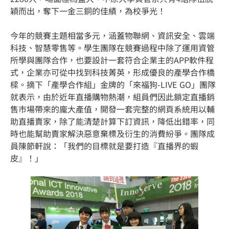
穎而出，奪下一金三銅的佳績，為校爭光！
今年的競賽主題相當多元，涵蓋物聯網、資訊安全、雲端
科技、智慧零售等。學生團隊在競賽過程中除了運用資管
所學與團隊合作，也要設計一套符合企業主的APP軟件程
式，企業亦可從中找到科技菁英，形成優良的產學合作橋
樑。摘下「產學合作組」金牌的「來福狗-LIVE GO」團隊
就表示，由於近年直播購物熱潮，組員們因此鎖定直播銷
售市場帶來的龐大產值，開發一套完整的網頁系統用以輔
助直播賣家，除了能清楚計算下訂資訊，降低出錯率，同
時也能幫助賣家解決惡意棄標及衍生的消費紛爭。團隊成
員陳節軒說：「我們的目標就是要打造『直播界的蝦
皮』！」