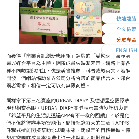
快速連結
全文檢索
分眾專區
ENGLISH
而獲得「商業資訊創新應用組」銅牌的「愛粉絲」團隊則
是以媒合平台為主題，團隊成員朱映潔表示，網路上有各
種不同類型的網紅，像是美食推薦、科普或教英文，若能
開發一個網站協助業界公司分析合適的商品代言人、媒合
兩者需求，相信一定可以有無限商機。
同樣拿下第三名寶座的URBAN DIARY 及憶想星空團隊表
現也相當亮眼。URBAN DIARY團隊表示當時設計初衷是
「希望平凡的生活能透過APP有不一樣的回饋」。於是他
們不但將待辦事項智能化，間接紀錄每天的生活；APP軟
件程式還能間接幫助你規劃未來，朝設定的目標邁進。憶
想星空團隊成員李憶濃也進一步說明，針對鍾愛