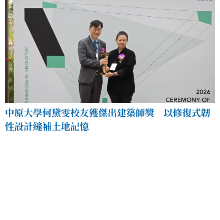
中原大學何黛雯校友獲傑出建築師獎 以修復式韌
性設計縫補土地記憶