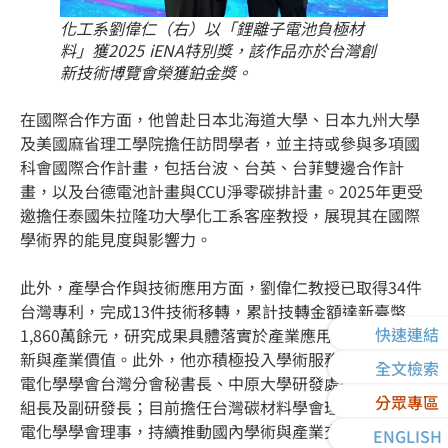
化工系劉偉仁（右）以「鋰離子電池負極材
料」獲2025 iENA特別獎，該作品亦於台灣創
新技術博覽會榮獲鉑金獎。
在國際合作方面，他曾赴日本北海道大學、日本九州大學
及美國麻省理工學院擔任訪問學者，並主持或參與多項國
科會國際合作計畫，包括台波、台英、台菲雙邊合作計
畫，以及台德電池計畫與CCU淨零碳排計畫。2025年更受
邀擔任泰國朱拉隆功大學化工系客座教授，展現其在國際
學術界的能見度與影響力。
此外，產學合作與技術應用方面，劉偉仁教授已取得34件
台灣專利，完成13件技術移轉，累計技轉金額達新臺幣
快速連結
1,860萬餘元，研究成果具體落實於產業應用，兼顧學術創
新與產業價值。此外，他亦積極投入學術服務，曾任美國
全文檢索
電化學學會台灣分會秘書長、中原大學研發處研究推動組
分眾專區
組長及副研發長；目前擔任台灣碳材料學會理事長及台灣
電化學學會理事，持續推動國內學術與產業交流。
ENGLISH