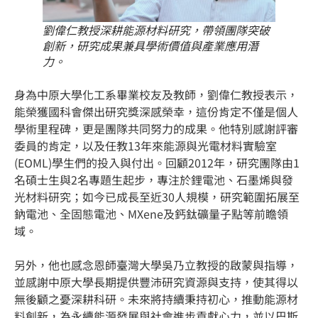
劉偉仁教授深耕能源材料研究，帶領團隊突破
創新，研究成果兼具學術價值與產業應用潛
力。
身為中原大學化工系畢業校友及教師，劉偉仁教授表示，
能榮獲國科會傑出研究獎深感榮幸，這份肯定不僅是個人
學術里程碑，更是團隊共同努力的成果。他特別感謝評審
委員的肯定，以及任教13年來能源與光電材料實驗室
(EOML)學生們的投入與付出。回顧2012年，研究團隊由1
名碩士生與2名專題生起步，專注於鋰電池、石墨烯與發
光材料研究；如今已成長至近30人規模，研究範圍拓展至
鈉電池、全固態電池、MXene及鈣鈦礦量子點等前瞻領
域。
另外，他也感念恩師臺灣大學吳乃立教授的啟蒙與指導，
並感謝中原大學長期提供豐沛研究資源與支持，使其得以
無後顧之憂深耕科研。未來將持續秉持初心，推動能源材
料創新，為永續能源發展與社會進步貢獻心力，並以巴斯