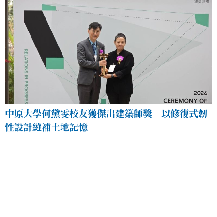
中原大學何黛雯校友獲傑出建築師獎 以修復式韌
性設計縫補土地記憶