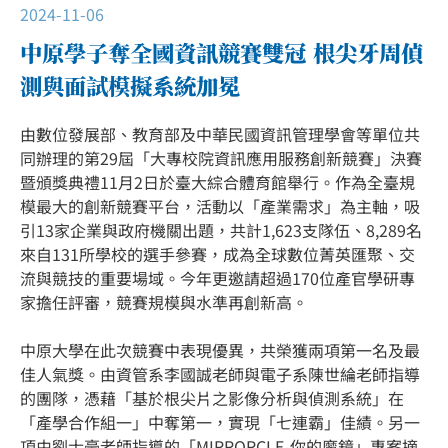
2024-11-06
中原學子奪全國資訊競賽雙冠 根尖牙周偵
測與面試模擬系統加冕
由數位發展部、教育部及中華民國資訊管理學會等單位共
同辦理的第29屆「大專校院資訊應用服務創新競賽」決賽
暨頒獎典禮11月2日於臺大綜合體育館舉行。作為全臺規
模最大的創新競賽平台，活動以「產業需求」為主軸，吸
引13家企業與政府機關出題，共計1,623支隊伍、8,289名
來自131所學校的選手參賽，成為全球數位菁英匯聚、交
流與競技的重要場域。今年更邀請超過170位產官學研專
家擔任評審，競賽規模與水準再創新高。
中原大學在此次競賽中表現優異，共榮獲兩項第一名及最
佳人氣獎。由資管系李國誠老師與電子系陳世綸老師指導
的團隊，憑藉「基於根尖片之影像分析與偵測系統」在
「產學合作組一」中奪第一，實現「七連霸」佳績。另一
項由劉士豪老師指導的「MIRRORCLE-你的魔鏡」專案摘