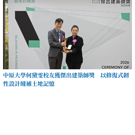
中原大學何黛雯校友獲傑出建築師獎 以修復式韌
性設計縫補土地記憶