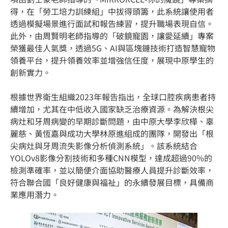
得，在「勞工培力訓練組」中拔得頭籌，此系統讓使用者
透過模擬場景進行面試和報告練習，提升職場表現自信。
此外，由周賢明老師指導的「破鏡寵園，讓愛延續」專案
榮獲最佳人氣獎，透過5G、AI與區塊鏈技術打造智慧寵物
領養平台，提升領養效率並增強信任度，展現中原學生的
創新實力。
根據世界衛生組織2023年報告指出，全球口腔疾病患者持
續增加，尤其在中低收入國家缺乏治療資源。為解決根尖
病灶和牙周病變的早期診斷問題，由中原大學李欣樺、辜
麗慈、黃恆嘉與成功大學林原進組成的團隊，開發出「根
尖病灶與牙周流失影像分析偵測系統」。該系統結合
YOLOv8影像分割技術和多種CNN模型，達成超過90%的
檢測準確率，並以簡便介面協助醫療人員提升診斷效率，
符合聯合國「良好健康與福祉」的永續發展目標，具備商
業應用潛力。