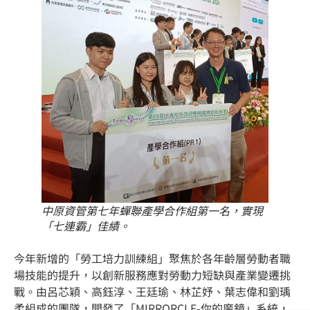
中原資管第七年蟬聯產學合作組第一名，實現
「七連霸」佳績。
今年新增的「勞工培力訓練組」聚焦於各年齡層勞動者職
場技能的提升，以創新服務應對勞動力短缺與產業變遷挑
戰。由呂芯穎、高鈺淳、王廷瑜、林芷妤、葉志偉和劉瑀
柔組成的團隊，開發了「MIRRORCLE-你的魔鏡」系統，