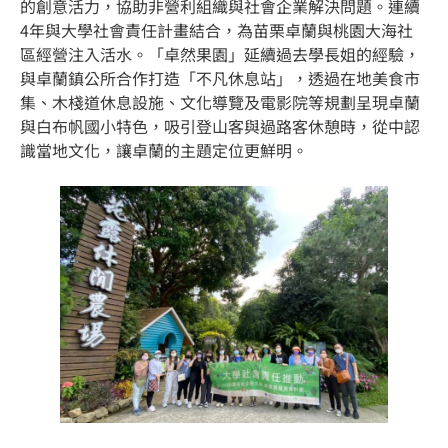
的創意活力，協助非營利組織與社會企業解決問題。連續
4年與大學社會責任計畫結合，為苗栗卓蘭與桃園大海社
區經營注入活水。「卓然果園」延續過去學長姐的經驗，
與卓蘭鎮公所合作打造「不凡休息站」，透過在地美食市
集、木棧道休息設施、文化導覽及電影院等規劃呈現卓蘭
與白布帆國小特色，吸引登山客與過路客休憩時，從中認
識當地文化，讓卓蘭的主題定位更鮮明。