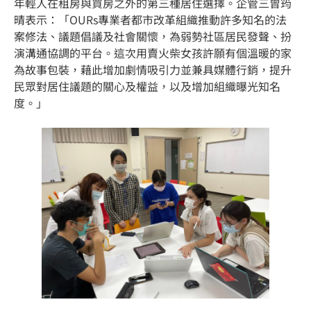
年輕人在租房與買房之外的第三種居住選擇。企管三曾筠
晴表示：「OURs專業者都市改革組織推動許多知名的法
案修法、議題倡議及社會關懷，為弱勢社區居民發聲、扮
演溝通協調的平台。這次用賣火柴女孩許願有個溫暖的家
為故事包裝，藉此增加劇情吸引力並兼具媒體行銷，提升
民眾對居住議題的關心及權益，以及增加組織曝光知名
度。」