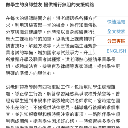
做學生的良師益友 提供暢行無阻的支援網絡
在每次的導師時間之前，洪老師透過各種方式探知學生需
快速連結
求，利用班級齊聚一堂的機會，進行知識傳遞、實務工作
全文檢索
分享與職涯建議等。他時常以自身經驗進行分享，像是因
應大二課程負荷的加重，協助班上課業輔導讀書會，提供
分眾專區
讀書技巧、解題方法等。大三後面臨生涯規劃與學生談職
ENGLISH
業考試的準備，增加國家考試競爭力。升上大五則談研究
所推甄升學及職業考試種類。洪老師熱心邀請畢業學長
姐，或聘請法官、檢察官及律師等專家演講，提供學生更
明確的準備方向與信心。
洪老師認為導師有四項重點工作，包括幫助學生處理難
題、導正學生行為、解答學習疑惑與爭取校外榮譽等。曾
經有學生遇到車禍事件緊張地向洪老師求助，當時遠在國
外出差的他，不僅提供法律意見、輔導進行後續的求償事
宜，並告知報案與和解時需注意的事項，一路陪伴學生順
利完成調解。還有學生因求好心切，一時修習過多學分導
致負擔過重而身心俱疲。洪老師在了解情況後適度調整步