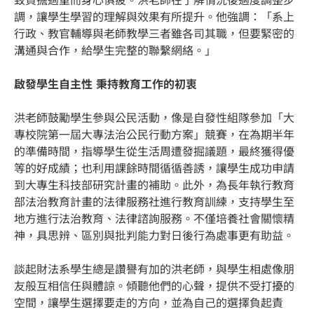
調，讓學生學習的理解與效果有所提升。他強調：「系上
行政、教官輔導與老師教學三者雖各司其職，但要緊密的
溝通與合作，給學生完整的聯繫網絡。」
啟發學生自主性 秉持教育工作的初衷
洪老師鼓勵學生參與公民活動，像是自發性組隊參加「大
專校院第一屆大專法治公民行動方案」競賽，在為期半年
的準備時間，指導學生從生活周遭發掘議題，最終獲得優
等的好成績；也利用課餘時間循循善誘，讓學生成功申請
到大專生科技部研究計畫的補助。此外，為長年執行教育
部法治教育計畫的法律服務社進行教育訓練，支持學生至
地方進行法治教育、法律諮詢服務。不僅培養社會關懷精
神，具思辨、區別與批判能力對日後行為處事更有助益。
談起財法系學生總是讚譽有加的洪老師，與學生相處像朋
友般互相信任與體諒。傾聽他們的心聲，提供不受打擾的
空間，讓學生選擇要走的方向，並為自己的選擇負起責