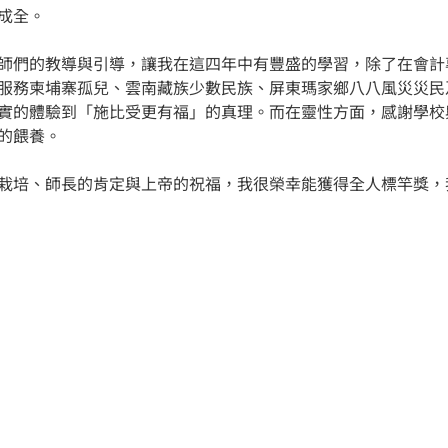
成全。
師們的教導與引導，讓我在這四年中有豐盛的學習，除了在會計
服務柬埔寨孤兒、雲南藏族少數民族、屏東瑪家鄉八八風災災民
實的體驗到「施比受更有福」的真理。而在靈性方面，感謝學校
的餵養。
栽培、師長的肯定與上帝的祝福，我很榮幸能獲得全人標竿獎，