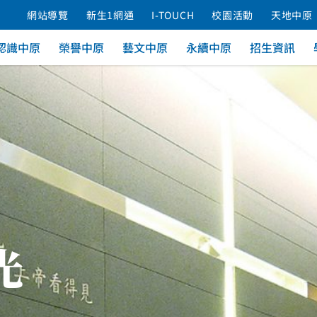
網站導覽
新生1網通
I-TOUCH
校園活動
天地中原
認識中原
榮譽中原
藝文中原
永續中原
招生資訊
光