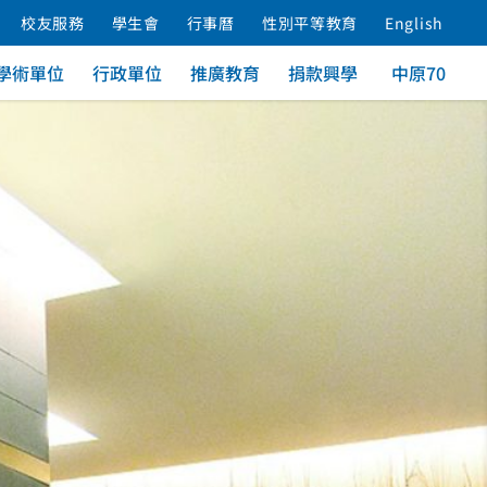
校友服務
學生會
行事曆
性別平等教育
English
學術單位
行政單位
推廣教育
捐款興學
中原70