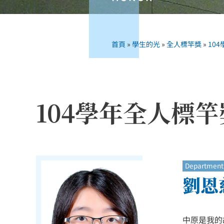
首頁
»
學生的光
»
全人標竿獎
»
10
104學年全人標竿
Department 
劉恩慈
中原是我的