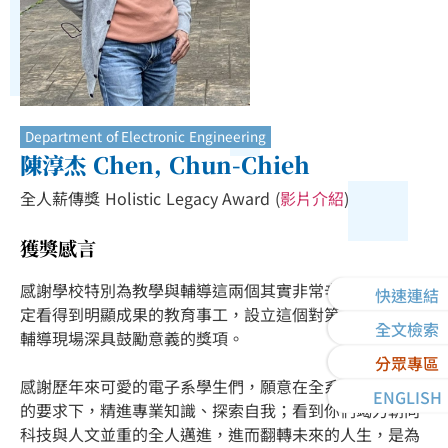
Department of Electronic Engineering
陳淳杰 Chen, Chun-Chieh
全人薪傳獎 Holistic Legacy Award (
影片介紹
)
獲獎感言
感謝學校特別為教學與輔導這兩個其實非常辛苦、卻不一
快速連結
定看得到明顯成果的教育事工，設立這個對第一線教學、
全文檢索
輔導現場深具鼓勵意義的獎項。
分眾專區
感謝歷年來可愛的電子系學生們，願意在全系老師們嚴格
ENGLISH
的要求下，精進專業知識、探索自我；看到你們竭力朝向
科技與人文並重的全人邁進，進而翻轉未來的人生，是為