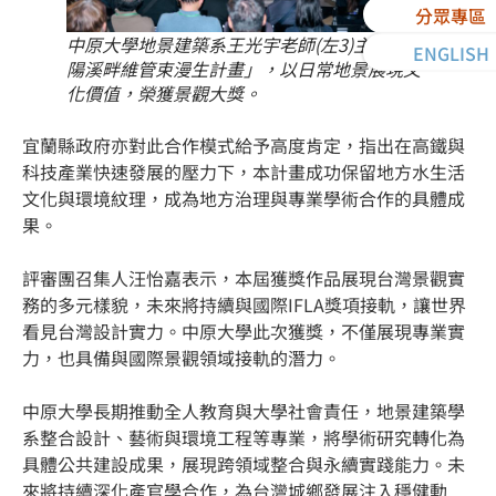
分眾專區
中原大學地景建築系王光宇老師(左3)主持「蘭
ENGLISH
陽溪畔維管束漫生計畫」，以日常地景展現文
化價值，榮獲景觀大獎。
宜蘭縣政府亦對此合作模式給予高度肯定，指出在高鐵與
科技產業快速發展的壓力下，本計畫成功保留地方水生活
文化與環境紋理，成為地方治理與專業學術合作的具體成
果。
評審團召集人汪怡嘉表示，本屆獲獎作品展現台灣景觀實
務的多元樣貌，未來將持續與國際IFLA獎項接軌，讓世界
看見台灣設計實力。中原大學此次獲獎，不僅展現專業實
力，也具備與國際景觀領域接軌的潛力。
中原大學長期推動全人教育與大學社會責任，地景建築學
系整合設計、藝術與環境工程等專業，將學術研究轉化為
具體公共建設成果，展現跨領域整合與永續實踐能力。未
來將持續深化產官學合作，為台灣城鄉發展注入穩健動