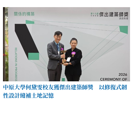
中原大學何黛雯校友獲傑出建築師獎 以修復式韌
性設計縫補土地記憶