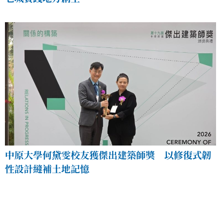
中原大學何黛雯校友獲傑出建築師獎 以修復式韌
性設計縫補土地記憶