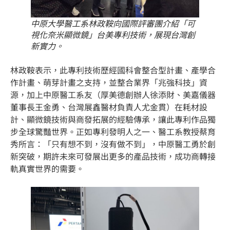
中原大學醫工系林政鞍向國際評審團介紹「可
視化奈米顯微鏡」台美專利技術，展現台灣創
新實力。
林政鞍表示，此專利技術歷經國科會整合型計畫、產學合
作計畫、萌芽計畫之支持，並整合業界「兆強科技」資
源，加上中原醫工系友（厚美德創辦人徐添財、美嘉儀器
董事長王金勇、台灣展鑫醫材負責人尤金貫）在耗材設
計、顯微鏡技術與商發拓展的經驗傳承，讓此專利作品獨
步全球驚豔世界。正如專利發明人之一、醫工系教授蔡育
秀所言：「只有想不到，沒有做不到」，中原醫工勇於創
新突破，期許未來可發展出更多的產品技術，成功商轉接
軌真實世界的需要。