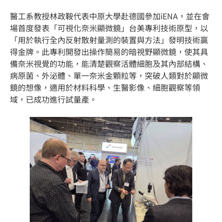
醫工系教授林政鞍代表中原大學赴德國參加iENA，並在會
場首度發表「可視化奈米顯微鏡」台美專利技術原型，以
「用於執行全內反射散射量測的裝置與方法」發明技術贏
得金牌。此專利開發出操作簡易的暗視野顯微鏡，使其具
備奈米視覺的功能，能清楚觀察活體細胞及其內部結構、
病原菌、外泌體、單一奈米金顆粒等，突破人類對於顯微
鏡的想像，適用於材料科學、生醫影像、細胞觀察等領
域，已成功進行試量產。