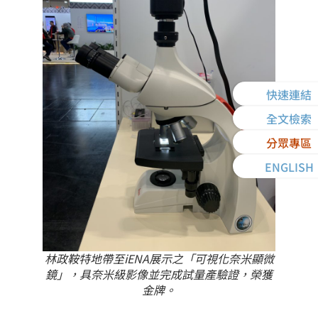
快速連結
全文檢索
分眾專區
ENGLISH
林政鞍特地帶至iENA展示之「可視化奈米顯微
鏡」，具奈米級影像並完成試量產驗證，榮獲
金牌。