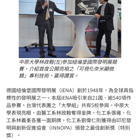
中原大學林政鞍(左)參加紐倫堡國際發明展競
賽，介紹首度公開亮相之「可視化奈米顯微
鏡」專利技術，贏得讚賞。
德國紐倫堡國際發明展（iENA）創於1948年，為全球具指
標性的發明展之一。本屆iENA吸引來自21國、逾540項作
品參賽，台灣代表團之「大學組」共有5校參與。中原大
學表現亮眼，由醫工系林政鞍奪得金牌，化工系張雍、化
工系林義峯各獲一面銅牌，化工系劉偉仁則獲得由印尼發
明與創新促進協會（INNOPA）頒發之最佳創新獎（特別
獎）。