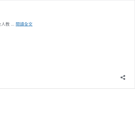
洪
人教 …
閱讀全文
英
綺
Hong,
Ying-
Chi